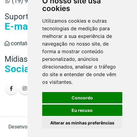
O nosso site usa
(19) 98891-6779
cookies
Suporte
Utilizamos cookies e outras
E-mail
tecnologias de medição para
melhorar a sua experiência de
contato@conaud.cnt.br
navegação no nosso site, de
forma a mostrar conteúdo
Mídias
personalizado, anúncios
Sociais
direcionados, analisar o tráfego
do site e entender de onde vêm
os visitantes.
Concordo
Eu recuso
Alterar as minhas preferências
Desenvolvido por
Sitecontabil
2020 - 2026. Todos os
direitos reservados.
Administrador