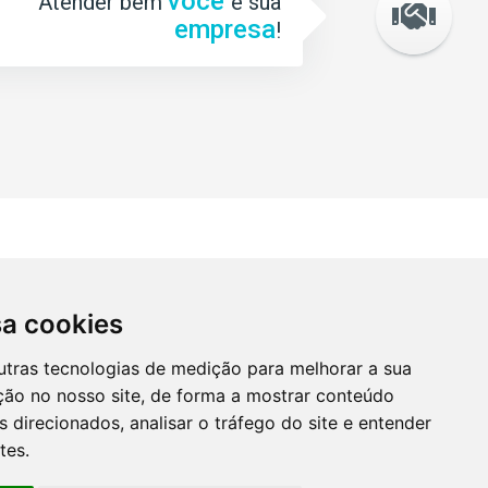
você
Atender bem
e sua
empresa
!
te
Mídias
il
Sociais
sa cookies
o@conaud.cnt.br
utras tecnologias de medição para melhorar a sua
ção no nosso site, de forma a mostrar conteúdo
 direcionados, analisar o tráfego do site e entender
tes.