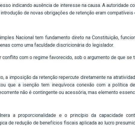
cesso indicando ausência de interesse na causa. A autoridade c
e a introdução de novas obrigações de retenção eram compatíveis
Simples Nacional tem fundamento direto na Constituição, fun
as como uma faculdade discricionária do legislador.
r conflito com o regime favorecido, sob o argumento de que se tr
co, a imposição da retenção repercute diretamente na atrativida
altou que a isenção tem inequívoca conexão com a política de
corrente não é contingente ou acessória, mas elemento essencial
lnera a proporcionalidade e o princípio da capacidade cont
gica de redução de benefícios fiscais aplicada ao lucro presum