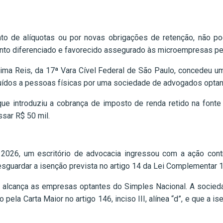
mento de alíquotas ou por novas obrigações de retenção, não p
mento diferenciado e favorecido assegurado às microempresas pel
ima Reis, da 17ª Vara Cível Federal de São Paulo, concedeu u
buídos a pessoas físicas por uma sociedade de advogados optant
 que introduziu a cobrança de imposto de renda retido na fonte
sar R$ 50 mil.
 de 2026, um escritório de advocacia ingressou com a ação con
resguardar a isenção prevista no artigo 14 da Lei Complementar
o alcança as empresas optantes do Simples Nacional. A socieda
do pela Carta Maior no artigo 146, inciso III, alínea “d”, e que 