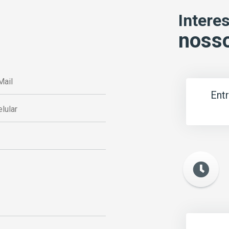
Intere
nosso
Ent