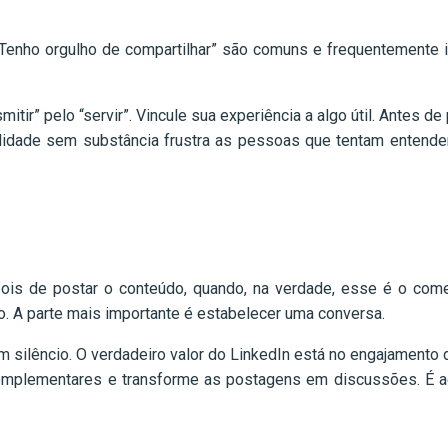
enho orgulho de compartilhar” são comuns e frequentemente ine
itir” pelo “servir”. Vincule sua experiência a algo útil. Antes d
ilidade sem substância frustra as pessoas que tentam entende
pois de postar o conteúdo, quando, na verdade, esse é o c
. A parte mais importante é estabelecer uma conversa.
m silêncio. O verdadeiro valor do LinkedIn está no engajament
omplementares e transforme as postagens em discussões. É aqu