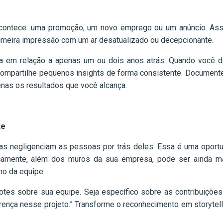
acontece: uma promoção, um novo emprego ou um anúncio. Ass
rimeira impressão com um ar desatualizado ou decepcionante.
 em relação a apenas um ou dois anos atrás. Quando você d
ia, compartilhe pequenos insights de forma consistente. Docume
as os resultados que você alcança.
te
as negligenciam as pessoas por trás deles. Essa é uma oportu
camente, além dos muros da sua empresa, pode ser ainda mai
ho da equipe.
fotes sobre sua equipe. Seja específico sobre as contribuições
rença nesse projeto.” Transforme o reconhecimento em storytell