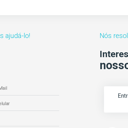
 ajudá-lo!
Nós reso
Intere
nosso
Ent