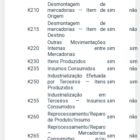
Desmontagem de
K210
mercadorias — Item de
sim
não
Origem
Desmontagem de
K215
mercadorias — Item de
sim
não
Destino
Outras Movimentações
K220
Internas entre
sim
sim
Mercadorias
K230
Itens Produzidos
sim
sim
K235
Insumos Consumidos
sim
não
Industrialização Efetuada
K250
por Terceiros — Itens
sim
sim
Produzidos
Industrialização em
K255
Terceiros — Insumos
sim
não
Consumidos
Reprocessamento/Reparo
K260
sim
não
de Produto/Insumo
Reprocessamento/Reparo
— Mercadorias
K265
sim
não
Consumidas e/ou