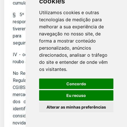
cookies
cumulativamente aos seguintes requisitos: (...)
Utilizamos cookies e outras
§ 5º A empresa comercial exportadora fica
tecnologias de medição para
responsável pelo pagamento do IBS e da CBS que
melhorar a sua experiência de
tiverem sido suspensos no fornecimento de bens
navegação no nosso site, de
para a empresa comercial exportadora, nas
forma a mostrar conteúdo
seguintes hipóteses: (...)
personalizado, anúncios
IV - ocorrer a destruição, o extravio, o furto ou o
direcionados, analisar o tráfego
roubo antes da efetiva exportação dos bens.
do site e entender de onde vêm
os visitantes.
No Regulamento do CBS (Decreto 12955/2026) e
Regulamento do IBS (Resolução 6/2026 do
Concordo
CGIBS), estabelecem o estorno de créditos de
mercadorias e respectivos serviços nos casos
Eu recuso
dos desvios. No caso de impossibilidade de
Alterar as minhas preferências
identificação exata do material ajustado, deverá ser
considerado a aquisição mais recente. Uma
novidade é a publicação da tabela de taxas de