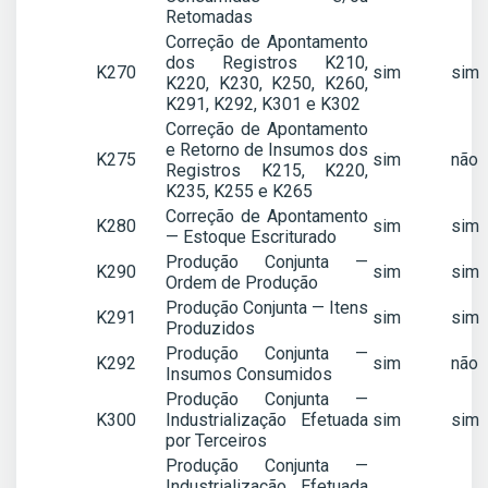
Retomadas
Correção de Apontamento
dos Registros K210,
K270
sim
sim
K220, K230, K250, K260,
K291, K292, K301 e K302
Correção de Apontamento
e Retorno de Insumos dos
K275
sim
não
Registros K215, K220,
K235, K255 e K265
Correção de Apontamento
K280
sim
sim
— Estoque Escriturado
Produção Conjunta —
K290
sim
sim
Ordem de Produção
Produção Conjunta — Itens
K291
sim
sim
Produzidos
Produção Conjunta —
K292
sim
não
Insumos Consumidos
Produção Conjunta —
K300
Industrialização Efetuada
sim
sim
por Terceiros
Produção Conjunta —
Industrialização Efetuada