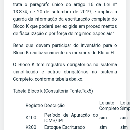
trata o parágrafo único do artigo 16 da Lei n°
13.874, de 20 de setembro de 2019, e implica a
guarda da informação da escrituração completa do
Bloco K que poderá ser exigida em procedimentos
de fiscalização e por força de regimes especiais”
Bens que devem participar do inventário para o
Bloco K são basicamente os mesmos do Bloco H.
O Bloco K tem registros obrigatórios no sistema
simplificado e outros obrigatórios no sistema
Completo, conforme tabela abaixo.
Tabela Bloco k (Consultoria Fonte:Tax5)
Leiaute
Leia
Registro
Descrição
Completo
Simp
Período de Apuração do
K100
sim
sim
ICMS/IPI
K200
Estoque Escriturado
sim
sim