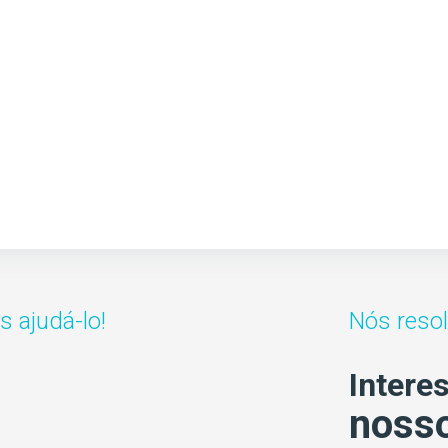
 ajudá-lo!
Nós reso
Intere
nosso