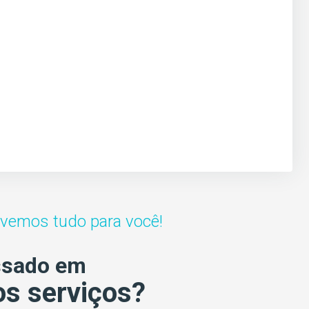
lvemos tudo para você!
ssado em
s serviços?