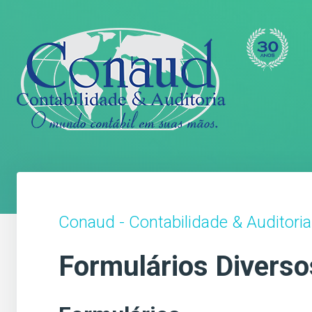
Conaud - Contabilidade & Auditoria
Formulários Diverso